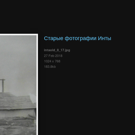
Старые фотографии Инты
intaold_8_17.jpg
27 Feb 2018
1024 x 768
183.8kb