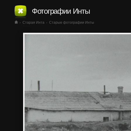
Фотографии Инты
›
Старая Инта
›
Старые фотографии Инты