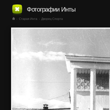
Фотографии Инты
›
Старая Инта
›
Дворец Спорта