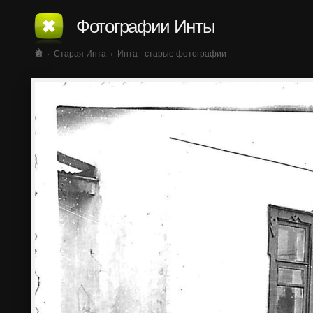
Фотографии Инты
›
Старая Инта
›
Инта - старые фотографии