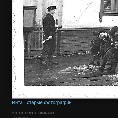
Инта - старые фотографии
inta_old_photo_3_1500001.jpg
27 Feb 2018